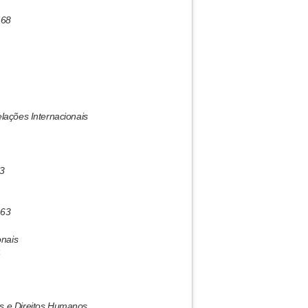
468
ações Internacionais
93
463
onais
4
s e Direitos Humanos