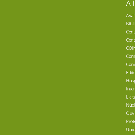
A 
Aval
Bibl
Cent
Cent
COI
Com
Conv
Edit
Hosp
Inte
Lici
Núcl
Ouvi
Prot
Unid