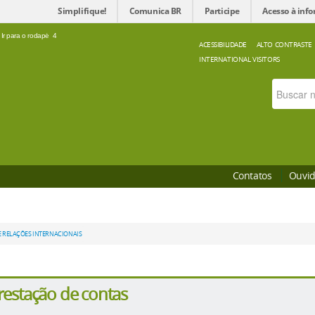
Simplifique!
Comunica BR
Participe
Acesso à inf
Ir para o rodapé
4
ACESSIBILIDADE
ALTO CONTRASTE
INTERNATIONAL VISITORS
Contatos
Ouvid
E RELAÇÕES INTERNACIONAIS
restação de contas