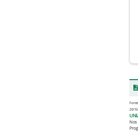
Font
20/10
UNI
Nos
Prog