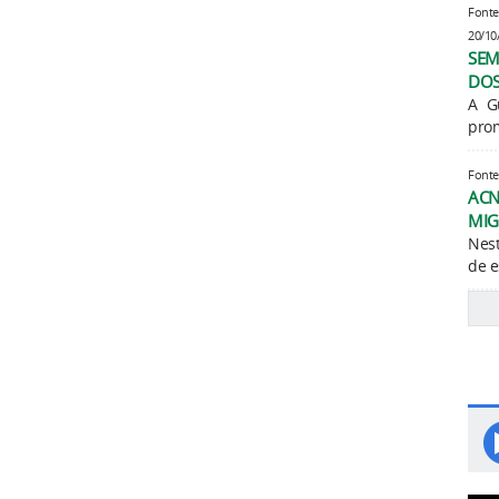
Font
20/10
SEM
DOS
A G
prom
Fonte
AC
MIG
Nest
de e