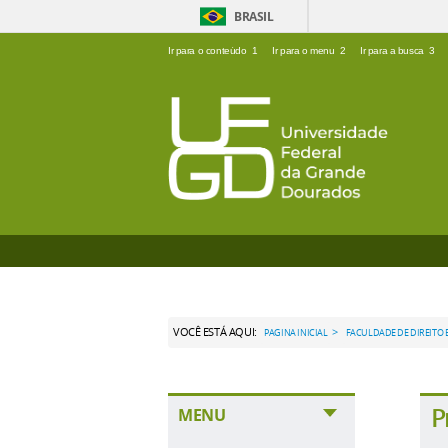
BRASIL
Ir para o conteúdo
1
Ir para o menu
2
Ir para a busca
3
VOCÊ ESTÁ AQUI:
>
PAGINA INICIAL
FACULDADE DE DIREITO 
P
MENU