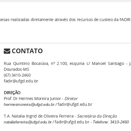
esas realizadas diretamente através dos recursos de custeio da FADIR
CONTATO
Rua Quintino Bocaiúva, nº 2.100, esquina c/ Manoel Santiago - J
Dourados-MS
(67) 3410-2460
fadir@ufgd.edu.br
DIREÇÃO
Prof. Dr Hermes Moreira Junior -
Diretor
fadir@ufgd.edu.br
hermesmoreira@ufgd.edu.br /
T.A. Natalia Ingrid de Oliveira Ferreira -
Secretária da Direção
fadir@ufgd.edu.br
nataliaferreira@ufgd.edu.b
r /
- Telefone: 3410-2460