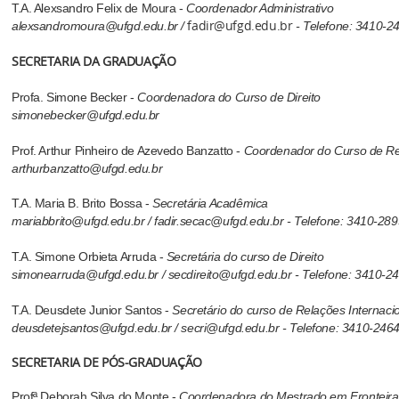
T.A. Alexsandro Felix de Moura -
Coordenador Administrativo
fadir@ufgd.edu.br
alexsandromoura@ufgd.edu.br /
- Telefone: 3410-2
SECRETARIA DA GRADUAÇÃO
Profa. Simone Becker -
Coordenadora do Curso de Direito
simonebecker@ufgd.edu.br
Prof. Arthur Pinheiro de Azevedo Banzatto -
Coordenador do Curso de Rel
arthurbanzatto@ufgd.edu.br
T.A. Maria B. Brito Bossa -
Secretária Acadêmica
mariabbrito@ufgd.edu.br / fadir.secac@ufgd.edu.br​ - Telefone: 3410-28
T.A. Simone Orbieta Arruda -
Secretária do curso de Direito
simonearruda@ufgd.edu.br / secdireito@ufgd.edu.br - Telefone: 3410-2
T.A. Deusdete Junior Santos -
Secretário do curso de Relações Internaci
​deusdetejsantos@ufgd.edu.br / secri@ufgd.edu.br - Telefone: 3410-246
SECRETARIA DE PÓS-GRADUAÇÃO
Profª Deborah Silva do Monte -
Coordenadora do Mestrado em Fronteira