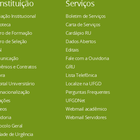
Instituição
Serviços
iação Institucional
Boletim de Serviços
ioteca
Carta de Serviços
ro de Formação
Cardápio RU
ro de Seleção
Dados Abertos
N
Editais
unicação
Fale com a Ouvidoria
ênios e Contratos
GRU
ora
Lista Telefônica
ital Universitário
Localize na UFGD
rnacionalização
Perguntas Frequentes
tações
UFGDNet
eos
Webmail acadêmico
doria
Webmail Servidores
ocolo Geral
ade de Urgência