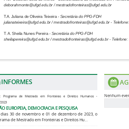
deborahmonte@ufgd.edu.br​ / mestradofronteiras@ufgd.edu.br
T.A. Juliana de Oliveira Teixeira -
Secretária do PPG-FDH
julianateixeira@ufgd.edu.br / mestradofronteiras@ufgd.edu.br - Telefon
T. A. Sheila Nunes Pereira -
Secretária do PPG-FDH
sheilapereira@ufgd.edu.br / mestradofronteiras@ufgd.edu.br - Telefone
INFORMES
AG
Nenhum even
e: Programa de Mestrado em Fronteiras e Direitos Humanos -
/2023
ÃO EUROPEIA, DEMOCRACIA E PESQUISA
 dias 30 de novembro e 01 de dezembro de 2023, o
rama de Mestrado em Fronteiras e Direitos Hu...