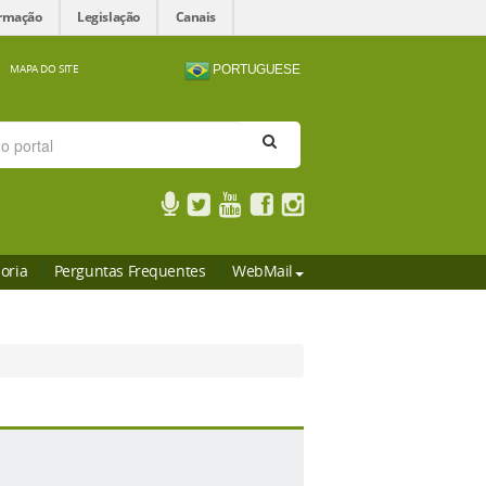
ormação
Legislação
Canais
MAPA DO SITE
PORTUGUESE
oria
Perguntas Frequentes
WebMail