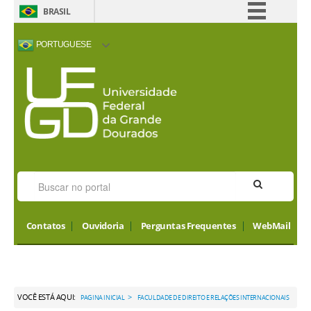
BRASIL
Simplifique!
PORTUGUESE
Comunica BR
ACESSIBILIDADE
ALTO CONTRASTE
MAPA DO SITE
INTERNATIONAL
Participe
VISITORS
Acesso à informação
Legislação
Canais
Contatos
Ouvidoria
Perguntas Frequentes
WebMail
VOCÊ ESTÁ AQUI:
>
PAGINA INICIAL
FACULDADE DE DIREITO E RELAÇÕES INTERNACIONAIS