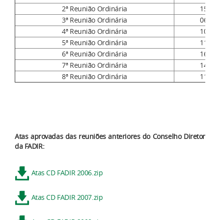
2ª Reunião Ordinária
15/04
3ª Reunião Ordinária
06/05
4ª Reunião Ordinária
10/06
5ª Reunião Ordinária
11/08
6ª Reunião Ordinária
16/09
7ª Reunião Ordinária
14/10
8ª Reunião Ordinária
11/11
Atas aprovadas das reuniões anteriores do Conselho Diretor
da FADIR:
Atas CD FADIR 2006.zip
Atas CD FADIR 2007.zip