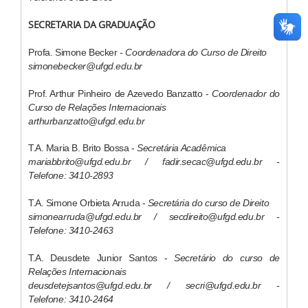
SECRETARIA DA GRADUAÇÃO
Profa. Simone Becker -
Coordenadora do Curso de Direito
simonebecker@ufgd.edu.br
Prof. Arthur Pinheiro de Azevedo Banzatto -
Coordenador do
Curso de Relações Internacionais
arthurbanzatto@ufgd.edu.br
T.A. Maria B. Brito Bossa -
Secretária Acadêmica
mariabbrito@ufgd.edu.br / fadir.secac@ufgd.edu.br​ -
Telefone: 3410-2893
T.A. Simone Orbieta Arruda -
Secretária do curso de Direito
simonearruda@ufgd.edu.br / secdireito@ufgd.edu.br -
Telefone: 3410-2463
T.A. Deusdete Junior Santos -
Secretário do curso de
Relações Internacionais
​deusdetejsantos@ufgd.edu.br / secri@ufgd.edu.br -
Telefone: 3410-2464