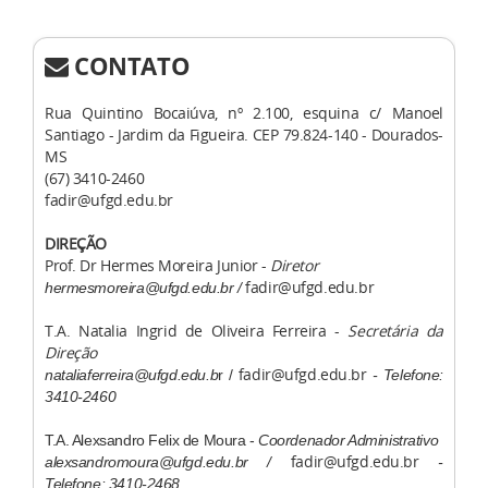
CONTATO
Rua Quintino Bocaiúva, nº 2.100, esquina c/ Manoel
Santiago - Jardim da Figueira. CEP 79.824-140 - Dourados-
MS
(67) 3410-2460
fadir@ufgd.edu.br
DIREÇÃO
Prof. Dr Hermes Moreira Junior -
Diretor
fadir@ufgd.edu.br
hermesmoreira@ufgd.edu.br /
T.A. Natalia Ingrid de Oliveira Ferreira -
Secretária da
Direção
fadir@ufgd.edu.br
nataliaferreira@ufgd.edu.b
r /
- Telefone:
3410-2460
T.A. Alexsandro Felix de Moura -
Coordenador Administrativo
fadir@ufgd.edu.br
alexsandromoura@ufgd.edu.br /
-
Telefone: 3410-2468