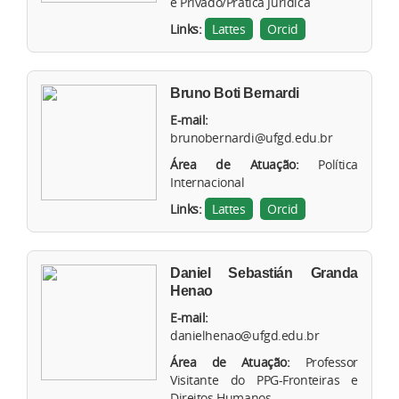
e Privado/Prática Jurídica
Links:
Lattes
Orcid
Bruno Boti Bernardi
E-mail:
brunobernardi@ufgd.edu.br
Área de Atuação:
Política
Internacional
Links:
Lattes
Orcid
Daniel Sebastián Granda
Henao
E-mail:
danielhenao@ufgd.edu.br
Área de Atuação:
Professor
Visitante do PPG-Fronteiras e
Direitos Humanos