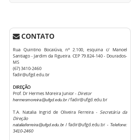
CONTATO
Rua Quintino Bocaiúva, nº 2.100, esquina c/ Manoel
Santiago - Jardim da Figueira. CEP 79.824-140 - Dourados-
MS
(67) 3410-2460
fadir@ufgd.edu.br
DIREÇÃO
Prof. Dr Hermes Moreira Junior -
Diretor
fadir@ufgd.edu.br
hermesmoreira@ufgd.edu.br /
T.A. Natalia Ingrid de Oliveira Ferreira -
Secretária da
Direção
fadir@ufgd.edu.br
nataliaferreira@ufgd.edu.b
r /
- Telefone:
3410-2460