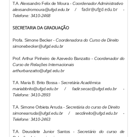
T.A. Alexsandro Felix de Moura -
Coordenador Administrativo
fadir@ufgd.edu.br
alexsandromoura@ufgd.edu.br /
-
Telefone: 3410-2468
SECRETARIA DA GRADUAÇÃO
Profa. Simone Becker -
Coordenadora do Curso de Direito
simonebecker@ufgd.edu.br
Prof. Arthur Pinheiro de Azevedo Banzatto -
Coordenador do
Curso de Relações Internacionais
arthurbanzatto@ufgd.edu.br
T.A. Maria B. Brito Bossa -
Secretária Acadêmica
mariabbrito@ufgd.edu.br / fadir.secac@ufgd.edu.br​ -
Telefone: 3410-2893
T.A. Simone Orbieta Arruda -
Secretária do curso de Direito
simonearruda@ufgd.edu.br / secdireito@ufgd.edu.br -
Telefone: 3410-2463
T.A. Deusdete Junior Santos -
Secretário do curso de