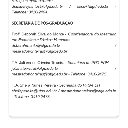
Relações Internacionais
​deusdetejsantos@ufgd.edu.br / secri@ufgd.edu.br -
Telefone: 3410-2464
SECRETARIA DE PÓS-GRADUAÇÃO
Profª Deborah Silva do Monte -
Coordenadora do Mestrado
em Fronteiras e Direitos Humanos
deborahmonte@ufgd.edu.br​ /
mestradofronteiras@ufgd.edu.br
T.A. Juliana de Oliveira Teixeira -
Secretária do PPG-FDH
julianateixeira@ufgd.edu.br /
mestradofronteiras@ufgd.edu.br - Telefone: 3410-2475
T. A. Sheila Nunes Pereira -
Secretária do PPG-FDH
sheilapereira@ufgd.edu.br / mestradofronteiras@ufgd.edu.br
- Telefone: 3410-2475