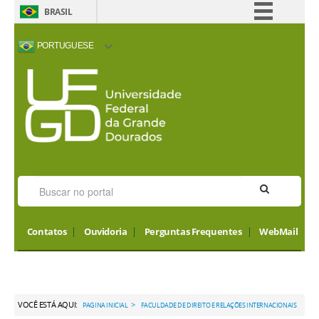
BRASIL
Simplifique!
PORTUGUESE
Comunica BR
ACESSIBILIDADE
ALTO CONTRASTE
MAPA DO SITE
INTERNATIONAL
Participe
VISITORS
Acesso à informação
Legislação
Canais
Contatos
Ouvidoria
Perguntas Frequentes
WebMail
VOCÊ ESTÁ AQUI:
>
PAGINA INICIAL
FACULDADE DE DIREITO E RELAÇÕES INTERNACIONAIS