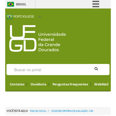
BRASIL
Simplifique!
PORTUGUESE
Comunica BR
ACESSIBILIDADE
ALTO CONTRASTE
MAPA DO SITE
INTERNATIONAL
Participe
VISITORS
Acesso à informação
Legislação
Canais
Contatos
Ouvidoria
Perguntas Frequentes
WebMail
VOCÊ ESTÁ AQUI:
>
PAGINA INICIAL
COMISSÃO PRÓPRIA DE AVALIAÇÃO - CPA