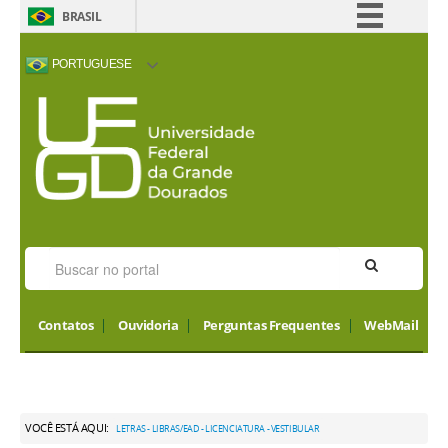
BRASIL
Simplifique!
PORTUGUESE
Comunica BR
ACESSIBILIDADE
ALTO CONTRASTE
MAPA DO SITE
INTERNATIONAL
Participe
VISITORS
Acesso à informação
Legislação
Canais
Contatos
Ouvidoria
Perguntas Frequentes
WebMail
VOCÊ ESTÁ AQUI:
LETRAS - LIBRAS/EAD - LICENCIATURA - VESTIBULAR