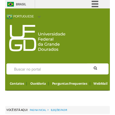
BRASIL
Simplifique!
PORTUGUESE
Comunica BR
ACESSIBILIDADE
ALTO CONTRASTE
MAPA DO SITE
INTERNATIONAL
Participe
VISITORS
Acesso à informação
Legislação
Canais
Contatos
Ouvidoria
Perguntas Frequentes
WebMail
VOCÊ ESTÁ AQUI:
>
PAGINA INICIAL
ELEIÇÕES FADIR