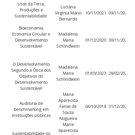
Usos da Terra,
Luciana
Produções e
Virgínia Mário
10/11/2021
09/11/2025
Sustentabilidade
Bernardo
Bioeconomia,
Economia Circular e
Madalena
Desenvolvimento
Maria
01/12/2020
30/11/2024
ma
Sustentável
Schlindwein
O Desenvolvimento
Madalena
Segundo a Ótica dos
Maria
01/03/2023
28/02/2026
ma
Objetivos do
Schlindwein
Desenvolvimento
Sustentável
Maria
Aparecida
Auditoria de
Farias de
04/10/2018
31/12/2024
benchmarking em
Souza
instituições públicas
Nogueira
Maria
Aparecida
Sustentabilidade no