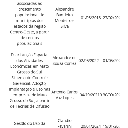
associadas ao
crescimento
Alexandre
populacional de
Bandeira
01/03/2018
27/02/2026
municípios dos
Monteiro e
estados da região
Silva
Centro-Oeste, a partir
de censos
populacionais
Distribuição Espacial
Alexandre de
das Atividades
02/05/2022
01/05/2026
Souza Corrêa
Econômicas em Mato
Grosso do Sul
Sistema de Controle
Gerencial: Adoção,
implantação e Uso nas
Antonio Carlos
empresas de Mato
04/10/20219
30/09/2025
Vaz Lopes
Grosso do Sul, a partir
de Teorias de Difusão
Clandio
Gestão do Uso da
Favarini
20/01/2024
19/01/2028