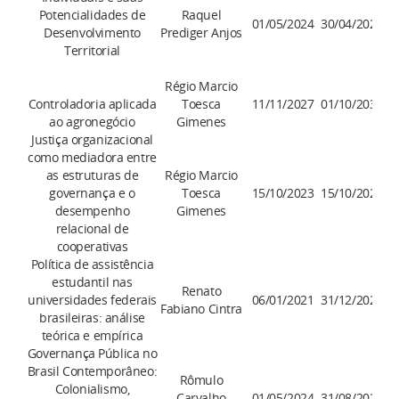
Potencialidades de
Raquel
01/05/2024
30/04/2026
Desenvolvimento
Prediger Anjos
Territorial
Régio Marcio
Controladoria aplicada
Toesca
11/11/2027
01/10/2031
ao agronegócio
Gimenes
Justiça organizacional
como mediadora entre
as estruturas de
Régio Marcio
governança e o
Toesca
15/10/2023
15/10/2025
desempenho
Gimenes
relacional de
cooperativas
Política de assistência
estudantil nas
Renato
universidades federais
06/01/2021
31/12/2024
Fabiano Cintra
brasileiras: análise
teórica e empírica
Governança Pública no
Brasil Contemporâneo:
Rômulo
Colonialismo,
Carvalho
01/05/2024
31/08/2026