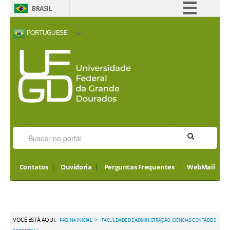
BRASIL
Simplifique!
PORTUGUESE
Comunica BR
ACESSIBILIDADE
ALTO CONTRASTE
MAPA DO SITE
INTERNATIONAL
Participe
VISITORS
Acesso à informação
Legislação
Canais
Contatos
Ouvidoria
Perguntas Frequentes
WebMail
VOCÊ ESTÁ AQUI:
>
PAGINA INICIAL
FACULDADE DE ADMINISTRAÇÃO, CIÊNCIAS CONTÁBEIS