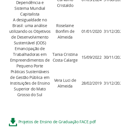
Dependência e
Cristaldo
Sistema Mundial
Capitalista
A desigualdade no
Brasil: uma análise
Roselaine
utilizando os Objetivos
Bonfim de
01/01/2020
31/12/2027
de Desenvolvimento
Almeida
Sustentável (ODS)
Emancipação de
Trabalhadoras em
Tania Cristina
15/09/2022
30/11/2024
Empreendimentos de
Costa Calarge
Pequeno Porte
Práticas Sustentáveis
de Gestão Pública em
Vera Luci de
Instituições de Ensino
28/02/2019
31/12/2026
Almeida
Superior do Mato
Grosso do Sul
Projetos de Ensino de Graduação FACE.pdf