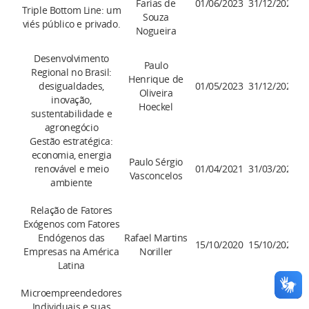
Farias de
01/06/2023
31/12/2025
Triple Bottom Line: um
Souza
viés público e privado.
Nogueira
Desenvolvimento
Paulo
Regional no Brasil:
Henrique de
desigualdades,
01/05/2023
31/12/2025
Oliveira
inovação,
Hoeckel
sustentabilidade e
agronegócio
Gestão estratégica:
economia, energia
Paulo Sérgio
renovável e meio
01/04/2021
31/03/2025
Vasconcelos
ambiente
Relação de Fatores
Exógenos com Fatores
Endógenos das
Rafael Martins
15/10/2020
15/10/2027
Empresas na América
Noriller
Latina
Microempreendedores
Individuais e suas