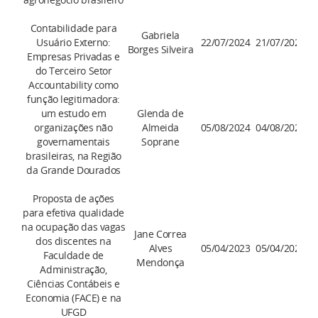
Contabilidade para
Gabriela
Usuário Externo:
22/07/2024
21/07/2028
Borges Silveira
Empresas Privadas e
do Terceiro Setor
Accountability como
função legitimadora:
um estudo em
Glenda de
organizações não
Almeida
05/08/2024
04/08/2027
governamentais
Soprane
brasileiras, na Região
da Grande Dourados
Proposta de ações
para efetiva qualidade
na ocupação das vagas
Jane Correa
dos discentes na
Alves
05/04/2023
05/04/2027
Faculdade de
Mendonça
Administração,
Ciências Contábeis e
Economia (FACE) e na
UFGD