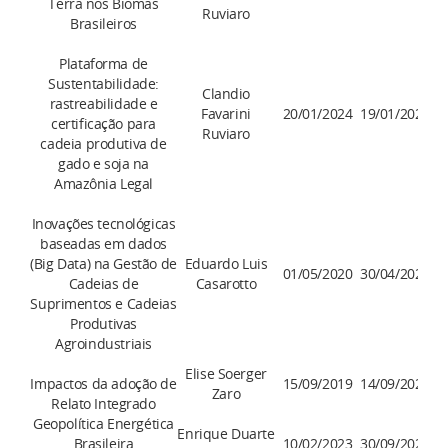
Terra nos Biomas
Ruviaro
Brasileiros
Plataforma de
Sustentabilidade:
Clandio
rastreabilidade e
Favarini
20/01/2024
19/01/2028
certificação para
Ruviaro
cadeia produtiva de
gado e soja na
Amazônia Legal
Inovações tecnológicas
baseadas em dados
(Big Data) na Gestão de
Eduardo Luis
01/05/2020
30/04/2026
Cadeias de
Casarotto
Suprimentos e Cadeias
Produtivas
Agroindustriais
Elise Soerger
Impactos da adoção de
15/09/2019
14/09/2027
Zaro
Relato Integrado
Geopolítica Energética
Enrique Duarte
Brasileira
10/02/2023
30/09/2026