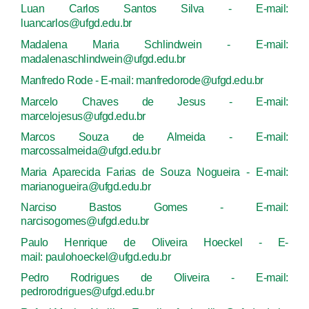
Luan Carlos Santos Silva - E-mail:
luancarlos@ufgd.edu.br
Madalena Maria Schlindwein - E-mail:
madalenaschlindwein@ufgd.edu.br
Manfredo Rode - E-mail: manfredorode@ufgd.edu.br
Marcelo Chaves de Jesus - E-mail:
marcelojesus@ufgd.edu.br
Marcos Souza de Almeida - E-mail:
marcossalmeida@ufgd.edu.br
Maria Aparecida Farias de Souza Nogueira - E-mail:
marianogueira@ufgd.edu.br
Narciso Bastos Gomes - E-mail:
narcisogomes@ufgd.edu.br
Paulo Henrique de Oliveira Hoeckel
-
E-
mail:
paulohoeckel@ufgd.edu.br
Pedro Rodrigues de Oliveira - E-mail:
pedrorodrigues@ufgd.edu.br