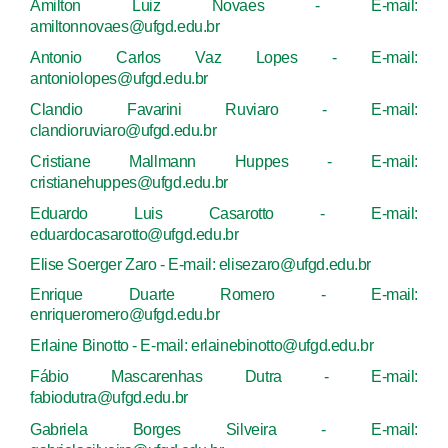
Amilton Luiz Novaes - E-mail:
amiltonnovaes@ufgd.edu.br
Antonio Carlos Vaz Lopes - E-mail:
antoniolopes@ufgd.edu.br
Clandio Favarini Ruviaro - E-mail:
clandioruviaro@ufgd.edu.br
Cristiane Mallmann Huppes - E-mail:
cristianehuppes@ufgd.edu.br
Eduardo Luis Casarotto - E-mail:
eduardocasarotto@ufgd.edu.br
Elise Soerger Zaro - E-mail: elisezaro@ufgd.edu.br
Enrique Duarte Romero - E-mail:
enriqueromero@ufgd.edu.br
Erlaine Binotto - E-mail: erlainebinotto@ufgd.edu.br
Fábio Mascarenhas Dutra - E-mail:
fabiodutra@ufgd.edu.br
Gabriela Borges Silveira - E-mail: