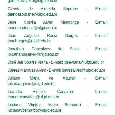
gabrielasilveira@ufgd.edu.br
Glenda de Almeida Soprane - E-mail:
glendasoprane@ufgd.edu.br
Jane Corrêa Alves Mendonça - E-mail:
janemendonca@ufgd.edu.br
João Augusto Rossi Borges - E-mail:
joaoborges@ufgd.edu.br
Jonathan Gonçalves da Silva - E-mail:
jonathandasilva@ufgd.edu.br
José Jair Soares Viana - E-mail: joseviana@ufgd.edu.br
Juarez Marques Alves - E-mail: juarezalves@ufgd.edu.br
Juliana Maria de Aquino - E-mail:
julianaaquino@ufgd.edu.br
Leandro Vinícios Carvalho - E-mail:
leandrocarvalho@ufgd.edu.br
Luciana Virginia Mario Bernardo - E-mail:
lucianavbernardo@ufgd.edu.br