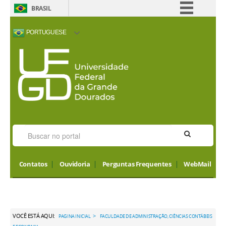
BRASIL
Simplifique!
PORTUGUESE
Comunica BR
ACESSIBILIDADE
ALTO CONTRASTE
MAPA DO SITE
INTERNATIONAL
Participe
VISITORS
Acesso à informação
Legislação
Canais
Contatos
Ouvidoria
Perguntas Frequentes
WebMail
VOCÊ ESTÁ AQUI:
>
PAGINA INICIAL
FACULDADE DE ADMINISTRAÇÃO, CIÊNCIAS CONTÁBEIS