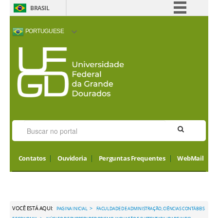
BRASIL
Simplifique!
PORTUGUESE
Comunica BR
ACESSIBILIDADE
ALTO CONTRASTE
MAPA DO SITE
INTERNATIONAL
Participe
VISITORS
Acesso à informação
Legislação
Canais
Contatos
Ouvidoria
Perguntas Frequentes
WebMail
VOCÊ ESTÁ AQUI:
>
PAGINA INICIAL
FACULDADE DE ADMINISTRAÇÃO, CIÊNCIAS CONTÁBEIS