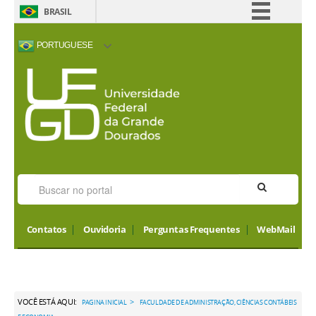
BRASIL
Simplifique!
PORTUGUESE
Comunica BR
ACESSIBILIDADE
ALTO CONTRASTE
MAPA DO SITE
INTERNATIONAL
Participe
VISITORS
Acesso à informação
Legislação
Canais
Contatos
Ouvidoria
Perguntas Frequentes
WebMail
VOCÊ ESTÁ AQUI:
>
PAGINA INICIAL
FACULDADE DE ADMINISTRAÇÃO, CIÊNCIAS CONTÁBEIS