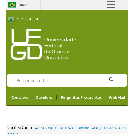
BRASIL
Simplifique!
PORTUGUESE
Comunica BR
ACESSIBILIDADE
ALTO CONTRASTE
MAPA DO SITE
INTERNATIONAL
Participe
VISITORS
Acesso à informação
Legislação
Canais
Contatos
Ouvidoria
Perguntas Frequentes
WebMail
VOCÊ ESTÁ AQUI:
>
PAGINA INICIAL
FACULDADE DE ADMINISTRAÇÃO, CIÊNCIAS CONTÁBEIS