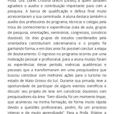
Profa. Dra. Dores Cristina Grechi (UEMS), a quem também
agradece o auxílio e contribuição importante para com a
pesquisa. A banca de qualificação e defesa final muito
acrescentaram a sua caminhada. A aluna destaca também o
auxílio dos professores do programa, técnicos e colegas pela
troca de conhecimento e experiências (sala de aula, grupos
de pesquisa, orientações, seminários, congressos, consórcio
doutoral). Os dois grupos de estudos coordenados pela
orientadora contribuíram sobremaneira e o projeto foi
ganhando forma, e em dois anos foi possível concluir a etapa
de doutoramento. O ingresso no programa ocorreu por uma
motivação pessoal e profissional, para a aluna muitas foram
as experiências desse período, vivências acadêmicas e
pessoais que a transformaram em uma pesquisadora que
buscou contribuir com melhores ações para o turismo no
estado de Mato Grosso do Sul. Durante sua jornada, teve a
oportunidade de participar de alguns eventos científicos e
discutir seu projeto de tese em consórcios doutorais com
pesquisadores da área. “Sem dúvida, foi um momento ímpar,
que aconteceu na minha formação, de forma muito rápida
devido a questões profissionais, porém, foi um processo
intenso e de muito aprendizado”. Para a Profa. Erlaine, a