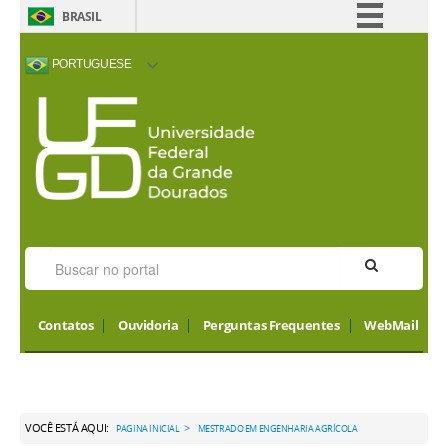
BRASIL
Simplifique!
PORTUGUESE
Comunica BR
ACESSIBILIDADE
ALTO CONTRASTE
MAPA DO SITE
INTERNATIONAL
Participe
VISITORS
Acesso à informação
Legislação
Canais
Contatos
Ouvidoria
Perguntas Frequentes
WebMail
VOCÊ ESTÁ AQUI:
>
PAGINA INICIAL
MESTRADO EM ENGENHARIA AGRÍCOLA