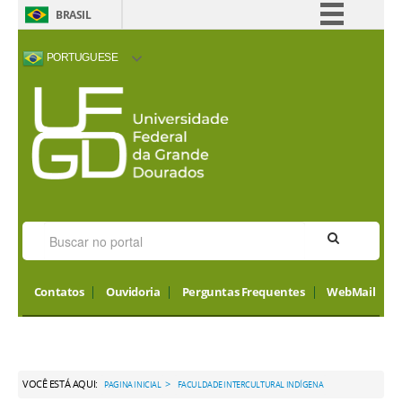
BRASIL
Simplifique!
PORTUGUESE
Comunica BR
ACESSIBILIDADE
ALTO CONTRASTE
MAPA DO SITE
INTERNATIONAL
Participe
VISITORS
Acesso à informação
Legislação
Canais
Contatos
Ouvidoria
Perguntas Frequentes
WebMail
VOCÊ ESTÁ AQUI:
>
PAGINA INICIAL
FACULDADE INTERCULTURAL INDÍGENA