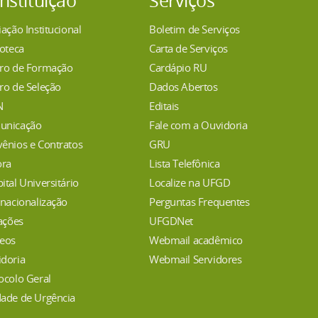
Instituição
Serviços
iação Institucional
Boletim de Serviços
ioteca
Carta de Serviços
ro de Formação
Cardápio RU
ro de Seleção
Dados Abertos
N
Editais
unicação
Fale com a Ouvidoria
ênios e Contratos
GRU
ora
Lista Telefônica
ital Universitário
Localize na UFGD
rnacionalização
Perguntas Frequentes
tações
UFGDNet
eos
Webmail acadêmico
doria
Webmail Servidores
ocolo Geral
ade de Urgência