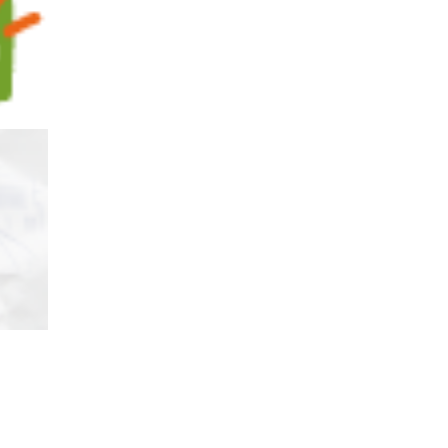
ão de Ética da
o - CPGDD
tucional e