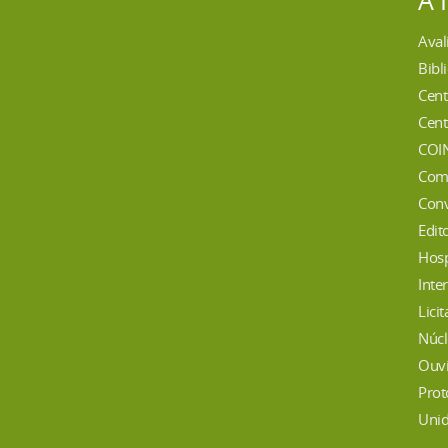
A 
Aval
Bibl
Cent
Cent
COI
Com
Conv
Edit
Hosp
Inte
Lici
Núcl
Ouvi
Prot
Unid