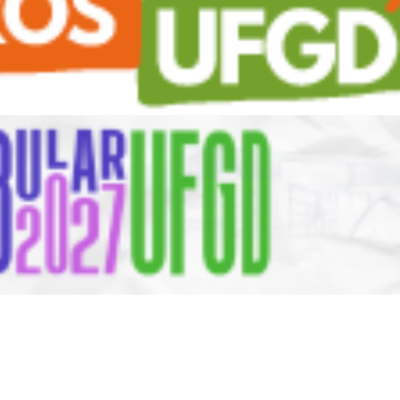
 CPEA
Comissão de Ajustes de Jornadas de Trabalho dos T.A - CAJ
Comiss
tências
untos Comunitários e Estudantis - PROAE
Comissão do Programa de Gestão de Demandas e Desempenh
Pró-Reitoria de Avaliação Insti