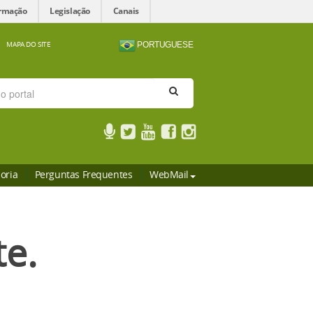
ormação
Legislação
Canais
MAPA DO SITE
PORTUGUESE
oria
Perguntas Frequentes
WebMail
te.