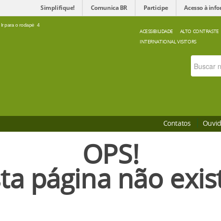
Simplifique!
Comunica BR
Participe
Acesso à inf
Ir para o rodapé
4
ACESSIBILIDADE
ALTO CONTRASTE
INTERNATIONAL VISITORS
Contatos
Ouvid
OPS!
ta página não exis