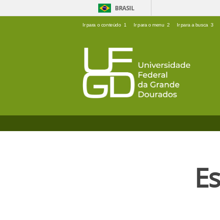
BRASIL
Ir para o conteúdo
1
Ir para o menu
2
Ir para a busca
3
Es